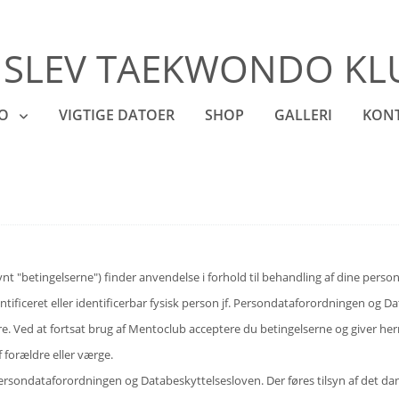
ISLEV TAEKWONDO KL
FO
VIGTIGE DATOER
SHOP
GALLERI
KON
vnt "betingelserne") finder anvendelse i forhold til behandling af dine per
ificeret eller identificerbar fysisk person jf. Persondataforordningen og D
øre. Ved at fortsat brug af Mentoclub acceptere du betingelserne og giver h
 forældre eller værge.
ersondataforordningen og Databeskyttelsesloven. Der føres tilsyn af det dan