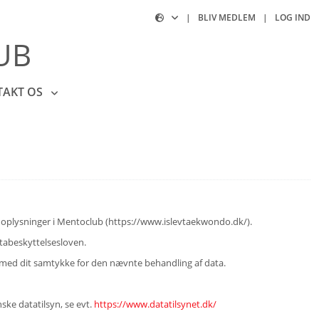
|
BLIV MEDLEM
|
LOG IND
UB
TAKT OS
sonoplysninger i Mentoclub (https://www.islevtaekwondo.dk/).
atabeskyttelsesloven.
ermed dit samtykke for den nævnte behandling af data.
ske datatilsyn, se evt.
https://www.datatilsynet.dk/