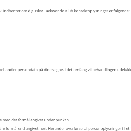
vi indhenter om dig. Islev Taekwondo Klub kontaktoplysninger er følgende:
ehandler persondata på dine vegne. I det omfang vil behandlingen udelukkend
ne med det formål angivet under punkt 5.
re formål end angivet heri. Herunder overførsel af personoplysninger til et