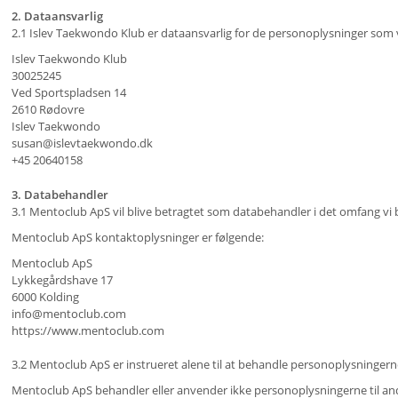
2. Dataansvarlig
2.1 Islev Taekwondo Klub er dataansvarlig for de personoplysninger som 
Islev Taekwondo Klub
30025245
Ved Sportspladsen 14
2610 Rødovre
Islev Taekwondo
susan@islevtaekwondo.dk
+45 20640158
3. Databehandler
3.1 Mentoclub ApS vil blive betragtet som databehandler i det omfang vi b
Mentoclub ApS kontaktoplysninger er følgende:
Mentoclub ApS
Lykkegårdshave 17
6000 Kolding
info@mentoclub.com
https://www.mentoclub.com
3.2 Mentoclub ApS er instrueret alene til at behandle personoplysninger
Mentoclub ApS behandler eller anvender ikke personoplysningerne til and