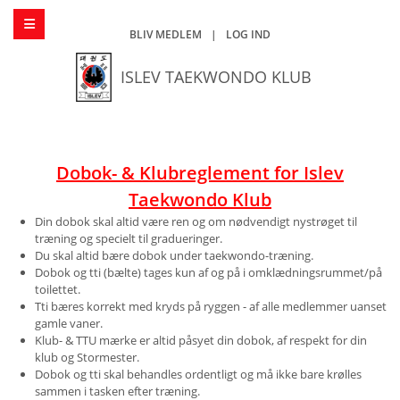
BLIV MEDLEM
|
LOG IND
ISLEV TAEKWONDO KLUB
Dobok- & Klubreglement for Islev
Taekwondo Klub
Din dobok skal altid være ren og om nødvendigt nystrøget til
træning og specielt til gradueringer.
Du skal altid bære dobok under taekwondo-træning.
Dobok og tti (bælte) tages kun af og på i omklædningsrummet/på
toilettet.
Tti bæres korrekt med kryds på ryggen - af alle medlemmer uanset
gamle vaner.
Klub- & TTU mærke er altid påsyet din dobok, af respekt for din
klub og Stormester.
Dobok og tti skal behandles ordentligt og må ikke bare krølles
sammen i tasken efter træning.