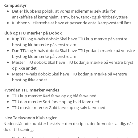
Kampudstyr
Det er klubbens politik, at vores medlemmer selv står for
anskaffelse af kamphjelm, arm-, ben-, tand- og skridtbeskyttere
Klubben vil tilstræbe at have et passende antal kampveste til låns.
Klub og TTU mærker på Dobok
Kup TTU og V-hals dobok: Skal have TTU kup mærke på venstre
bryst og klubmærke på venstre arm
Dan TTU og V-hals dobok: Skal have TTU yudanja mærke på venstre
bryst og klubmærke på venstre arm
Master TTU dobok: Skal have TTU kodanja mærke på venstre bryst
og ikke andet
Master V-hals dobok: Skal have TTU kodanja mærke på venstre
bryst og ikke andet
Hvordan TTU mærker vendes
TTU kup mærke: Rød farve op og blå farve ned
TTU dan mærke: Sort farve op og hvid farve ned
TTU master mærke: Guld farve op og sølv farve ned
Islev Taekwondo Klub regler
Nedenstående punkter beskriver den disciplin, der forventes af dig, når
du er til træning.