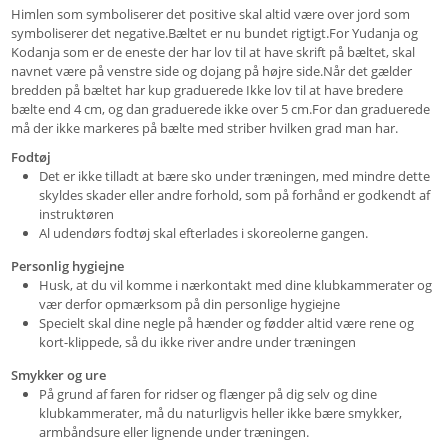
Himlen som symboliserer det positive skal altid være over jord som
symboliserer det negative.Bæltet er nu bundet rigtigt.For Yudanja og
Kodanja som er de eneste der har lov til at have skrift på bæltet, skal
navnet være på venstre side og dojang på højre side.Når det gælder
bredden på bæltet har kup graduerede Ikke lov til at have bredere
bælte end 4 cm, og dan graduerede ikke over 5 cm.For dan graduerede
må der ikke markeres på bælte med striber hvilken grad man har.
Fodtøj
Det er ikke tilladt at bære sko under træningen, med mindre dette
skyldes skader eller andre forhold, som på forhånd er godkendt af
instruktøren
Al udendørs fodtøj skal efterlades i skoreolerne gangen.
Personlig hygiejne
Husk, at du vil komme i nærkontakt med dine klubkammerater og
vær derfor opmærksom på din personlige hygiejne
Specielt skal dine negle på hænder og fødder altid være rene og
kort-klippede, så du ikke river andre under træningen
Smykker og ure
På grund af faren for ridser og flænger på dig selv og dine
klubkammerater, må du naturligvis heller ikke bære smykker,
armbåndsure eller lignende under træningen.