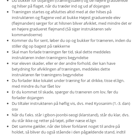
Du bukker for dojangen (træningssalen) og de højere graduerede
og hilser på flaget, når du træder ind og ud af dojangen
Træningen startes og afsluttes altid med at der hilses på
instruktøren og flagene ved at bukke Højest graduerede elev
(fløjmanden) sørger for at hilsnen bliver afviklet, med mindre det er
en højere gradueret fløjmand (Så siger instruktøren selv
kommandoerne)
Kommer du for sent, løber du op og bukker for træneren, inden du
stiller dig op bagest på rækkerne
Skal man forlade træningen før tid, skal dette meddeles
instruktøren inden træningens begyndelse
Har eleven skader, eller er der andre forhold, der kan have
betydning for afviklingen af træningen, meddeles dette
instruktøren før træningens begyndelse
Du forlader ikke lokalet under træning for at drikke, tisse el.lign.
med mindre du har fået lov
Er du kommet til skade, spørger du træneren om lov, før du
forlader dojangen
Du tiltaler instruktøren på høflig vis, dvs. med Kyosanim (1.-3. dan)
osv
Når du f.eks. står i gibon-joonbi-seogi (klarstand), står du klar, dvs.
du står ikke og retter på tøjet, piller næse el.lign
Det samme gælder, når der bliver forklaret noget til andre på
holdet, så bliver du også stående i den pågældende stand, indtil