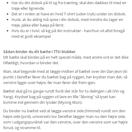
Har du din dobok på til og fra træning, skal den dækkes til med en
trøje eller lignende.
Det er i orden at have en hvid T-shirt (uden tryk) under sin dobok.
Husk, at du aldrig må spise i din dobok, med mindre du tager en
trøje, jakke eller baeja på først.
Hvis du er i tvivl, så kig på din instruktør - han/hun vil altid foregå
med et godt eksempel
Sådan binder du dit bælte i TTU klubber
Dit bælte skal bindes på en helt speciel måde, med andre ord er det ikke
tilfældigt, hvordan vi binder det.
Man, skal begynde med at lægge midten af bæltet over din Dan Jeon (ki
punkt ) Derefter fører du bæltet bag på ryggen, her krydser man det, så
venstre ligger over højre, før man fører det frem igen.
Bæltet skal gå to gange rundt fordi det står for to delingen i alt (Yin og
Yang). Krydset bag på ryggen vil lave en lille "åbning" så lyset kan
komme ind gennem din lysdør (Myong Mun).
Du binder nu bæltet ved at lægge venstre side (himmel) rundt om den
højre side (jord), universets lov Derefter lægger man nu den højre side,
som i udgangspunktet var den venstre, over den venstre som var højre
forud, og stramme til.