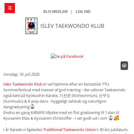
BLIV MEDLEM
|
LOG IND
ISLEV TAEKWONDO KLUB
torsdag, 16. juli 2026
Islev Taekwondo Klub
er vel hjemme efter en fantastisk TTU
Sommerfestival med masser af god træning - der udover Taekwondo
også bød på Kyokushin Karate, 기천문 (Kicheonmun), 선무도
(Sunmudo) & K-pop dans - hyggeligt selskab og naturligvis
dangraduering
Endnu en gang KÆMPE tillykke med en flot graduering til 1.dan til
Kyosanim Elias & Kyosanim Christoffer - I ser godt ud i sort
I år fejrede vi ligeledes
Traditional Taekwondo Union
's 30 års jubilæum,