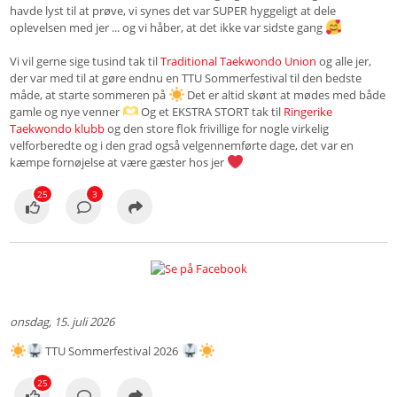
havde lyst til at prøve, vi synes det var SUPER hyggeligt at dele
oplevelsen med jer ... og vi håber, at det ikke var sidste gang
Vi vil gerne sige tusind tak til
Traditional Taekwondo Union
og alle jer,
der var med til at gøre endnu en TTU Sommerfestival til den bedste
måde, at starte sommeren på
Det er altid skønt at mødes med både
gamle og nye venner
Og et EKSTRA STORT tak til
Ringerike
Taekwondo klubb
og den store flok frivillige for nogle virkelig
velforberedte og i den grad også velgennemførte dage, det var en
kæmpe fornøjelse at være gæster hos jer
25
3
onsdag, 15. juli 2026
TTU Sommerfestival 2026
25