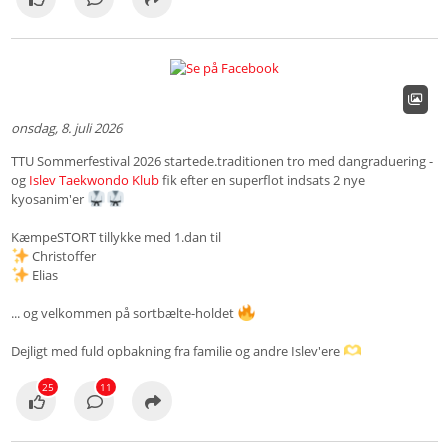
onsdag, 8. juli 2026
TTU Sommerfestival 2026 startede.traditionen tro med dangraduering -
og
Islev Taekwondo Klub
fik efter en superflot indsats 2 nye
kyosanim'er
KæmpeSTORT tillykke med 1.dan til
️ Christoffer
️ Elias
... og velkommen på sortbælte-holdet
Dejligt med fuld opbakning fra familie og andre Islev'ere
25
11