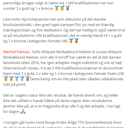
personlige årsager valgt at takke nej. I VM kvalifikationen har han
vundet 2 x guld og 1 x bronze
Line Holm Hjortshøj Jensen har som debutant på det danske
bruttolandshold, i den grad taget kampen flot op med en ihærdig
træningsindsats og flot dedikation. Og det har heldigvis også været til at
se på resultaterne i VM kvalifikationen, det er nemlig blevet til 1 x guld
og 1 x bronze i kategorien Female U40
Mechid Paiman
, Sofie Ahlquist Rimbæklund Nielsen & Louise Ahlquist
Rimbæklund Nielsen, som alle 3 on/off har været en del af det danske
landshold siden 2016, har igen arbejdet meget målrettet og vist et højt
internationalt niveau. Fra de 5 VM kvalifikationsstævner er de kommet
hjem med 2 x guld, 2 x sølv og 1 x bronze i kategorien Female Team U30
Deres kamp om en VM plads blev således udelukkende
tabt på point.
Det er i sagens natur ikke det resultat, de havde drømt om, og heller
ikke det udfald vi havde håbet på deres vegne. Men resultaterne
ændrer ikke på, at vi er møgstolte af jer alle 5 og det arbejde, I har lagt
for dagen
I morgen går turen mod Norge til den årlige TTU Sommerfestival, hvor
de alle 5 er inviteret til at undervise, udover at de selvfølgelig skal træne