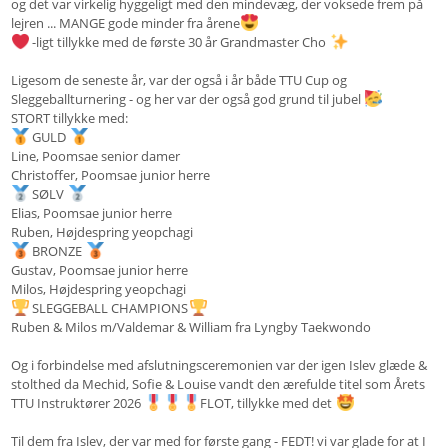
og det var virkelig hyggeligt med den mindevæg, der voksede frem på
lejren ... MANGE gode minder fra årene
-ligt tillykke med de første 30 år Grandmaster Cho
Ligesom de seneste år, var der også i år både TTU Cup og
Sleggeballturnering - og her var der også god grund til jubel
STORT tillykke med:
GULD
Line, Poomsae senior damer
Christoffer, Poomsae junior herre
SØLV
Elias, Poomsae junior herre
Ruben, Højdespring yeopchagi
BRONZE
Gustav, Poomsae junior herre
Milos, Højdespring yeopchagi
SLEGGEBALL CHAMPIONS
Ruben & Milos m/Valdemar & William fra Lyngby Taekwondo
Og i forbindelse med afslutningsceremonien var der igen Islev glæde &
stolthed da Mechid, Sofie & Louise vandt den ærefulde titel som Årets
TTU Instruktører 2026
FLOT, tillykke med det
Til dem fra Islev, der var med for første gang - FEDT! vi var glade for at I