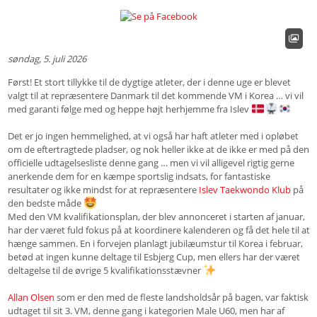
søndag, 5. juli 2026
Først! Et stort tillykke til de dygtige atleter, der i denne uge er blevet
valgt til at repræsentere Danmark til det kommende VM i Korea … vi vil
med garanti følge med og heppe højt herhjemme fra Islev
Det er jo ingen hemmelighed, at vi også har haft atleter med i opløbet
om de eftertragtede pladser, og nok heller ikke at de ikke er med på den
officielle udtagelsesliste denne gang … men vi vil alligevel rigtig gerne
anerkende dem for en kæmpe sportslig indsats, for fantastiske
resultater og ikke mindst for at repræsentere
Islev Taekwondo Klub
på
den bedste måde
Med den VM kvalifikationsplan, der blev annonceret i starten af januar,
har der været fuld fokus på at koordinere kalenderen og få det hele til at
hænge sammen. En i forvejen planlagt jubilæumstur til Korea i februar,
betød at ingen kunne deltage til Esbjerg Cup, men ellers har der været
deltagelse til de øvrige 5 kvalifikationsstævner
Allan Olsen
som er den med de fleste landsholdsår på bagen, var faktisk
udtaget til sit 3. VM, denne gang i kategorien Male U60, men har af