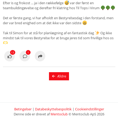
Efter is og frokost ... ja i den rækkefølge
var der først en
teambuildingøvelse og derefter fri klatring hos Til Tops i Virum
Det er første gang, vi har afholdt en Bestyrelsesdag i den forstand, men
der var bred enighed om at det ikke var den sidste
Tak til Simon for at stå for planlægning af en fantastisk dag
️ Og ikke
mindst tak til vores Bestyrelse for at bruge jeres tid som frivillige hos os
13
1
Ældre
Betingelser
|
Databeskyttelsespolitik
|
Cookieindstillinger
Denne side er drevet af
Mentoclub
© Mentoclub ApS 2026