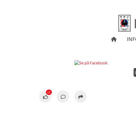
IN
25