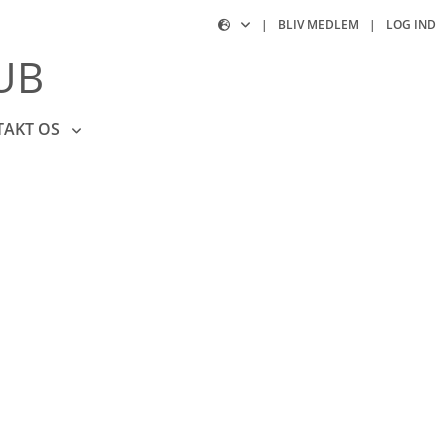
|
BLIV MEDLEM
|
LOG IND
UB
TAKT OS